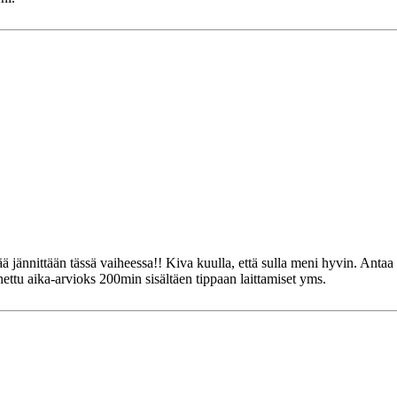
ää jännittään tässä vaiheessa!! Kiva kuulla, että sulla meni hyvin. Ant
ttu aika-arvioks 200min sisältäen tippaan laittamiset yms.