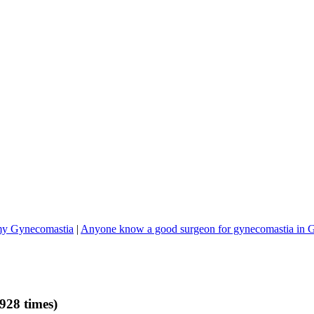
 my Gynecomastia
|
Anyone know a good surgeon for gynecomastia in G
928 times)