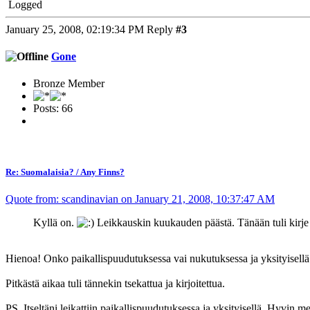
Logged
January 25, 2008, 02:19:34 PM
Reply
#3
Gone
Bronze Member
Posts: 66
Re: Suomalaisia? / Any Finns?
Quote from: scandinavian on January 21, 2008, 10:37:47 AM
Kyllä on.
Leikkauskin kuukauden päästä. Tänään tuli kirje 
Hienoa! Onko paikallispuudutuksessa vai nukutuksessa ja yksityisellä 
Pitkästä aikaa tuli tännekin tsekattua ja kirjoitettua.
PS. Itseltäni leikattiin paikallispuudutuksessa ja yksityisellä. Hyvin me