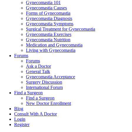
Gynecomastia 101
Gynecomastia Causes
Forms of Gynecomastia
Gynecomastia Diagnosis
Gynecomastia Symptoms
Surgical Treatment for Gynecomastia
Gynecomastia Exercises
Gynecomastia Nutrition
Medication and Gynecomastia
Living with Gynecomastia
Forums
Forums
Ask a Doctor
General Talk
Gynecomastia Acceptance
Surgery Discussion
International Forum
Find a Surgeon
Find a Surgeon
New Doctor Enrollment
Blog
Consult With A Doctor
Login
Register