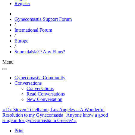
Register
Gynecomastia Support Forum
/
International Forum
/
Europe
/
Suomalaisia? / Any Finns?
Menu
Gynecomastia Community
Conversations
Conversations
Read Conversations
New Conversation
« Dr. Steven Teitelbaum, Los Angeles -- A Wonderful
Resolution to my Gynecomastia
|
Anyone know a good
surgeon for gynecomastia in Greece? »
Print