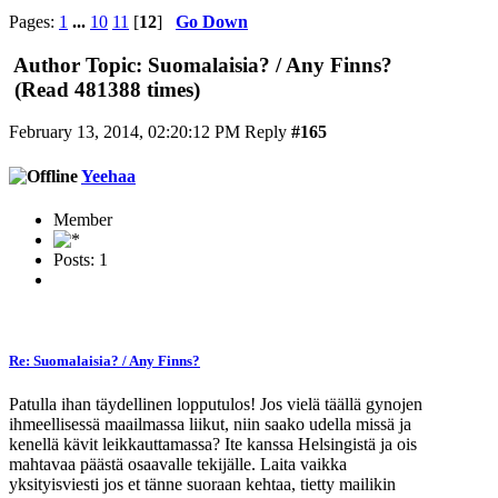
Pages:
1
...
10
11
[
12
]
Go Down
Author
Topic: Suomalaisia? / Any Finns?
(Read 481388 times)
February 13, 2014, 02:20:12 PM
Reply
#165
Yeehaa
Member
Posts: 1
Re: Suomalaisia? / Any Finns?
Patulla ihan täydellinen lopputulos! Jos vielä täällä gynojen
ihmeellisessä maailmassa liikut, niin saako udella missä ja
kenellä kävit leikkauttamassa? Ite kanssa Helsingistä ja ois
mahtavaa päästä osaavalle tekijälle. Laita vaikka
yksityisviesti jos et tänne suoraan kehtaa, tietty mailikin