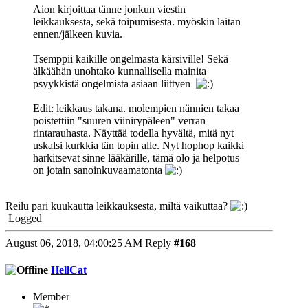
Aion kirjoittaa tänne jonkun viestin
leikkauksesta, sekä toipumisesta. myöskin laitan
ennen/jälkeen kuvia.
Tsemppii kaikille ongelmasta kärsiville! Sekä
älkäähän unohtako kunnallisella mainita
psyykkistä ongelmista asiaan liittyen
Edit: leikkaus takana. molempien nännien takaa
poistettiin "suuren viinirypäleen" verran
rintarauhasta. Näyttää todella hyvältä, mitä nyt
uskalsi kurkkia tän topin alle. Nyt hophop kaikki
harkitsevat sinne lääkärille, tämä olo ja helpotus
on jotain sanoinkuvaamatonta
Reilu pari kuukautta leikkauksesta, miltä vaikuttaa?
Logged
August 06, 2018, 04:00:25 AM
Reply
#168
HellCat
Member