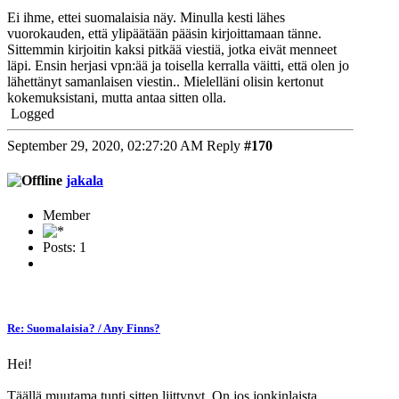
Ei ihme, ettei suomalaisia näy. Minulla kesti lähes
vuorokauden, että ylipäätään pääsin kirjoittamaan tänne.
Sittemmin kirjoitin kaksi pitkää viestiä, jotka eivät menneet
läpi. Ensin herjasi vpn:ää ja toisella kerralla väitti, että olen jo
lähettänyt samanlaisen viestin.. Mielelläni olisin kertonut
kokemuksistani, mutta antaa sitten olla.
Logged
September 29, 2020, 02:27:20 AM
Reply
#170
jakala
Member
Posts: 1
Re: Suomalaisia? / Any Finns?
Hei!
Täällä muutama tunti sitten liittynyt. On jos jonkinlaista