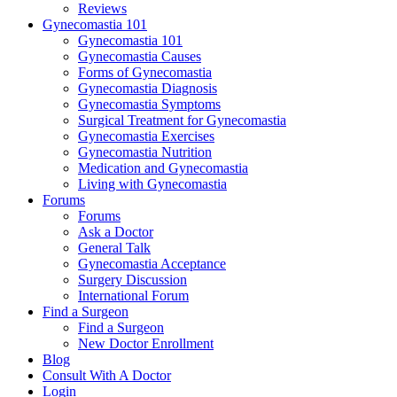
Reviews
Gynecomastia 101
Gynecomastia 101
Gynecomastia Causes
Forms of Gynecomastia
Gynecomastia Diagnosis
Gynecomastia Symptoms
Surgical Treatment for Gynecomastia
Gynecomastia Exercises
Gynecomastia Nutrition
Medication and Gynecomastia
Living with Gynecomastia
Forums
Forums
Ask a Doctor
General Talk
Gynecomastia Acceptance
Surgery Discussion
International Forum
Find a Surgeon
Find a Surgeon
New Doctor Enrollment
Blog
Consult With A Doctor
Login