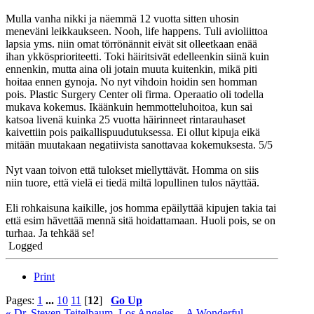
Mulla vanha nikki ja näemmä 12 vuotta sitten uhosin
meneväni leikkaukseen. Nooh, life happens. Tuli avioliittoa
lapsia yms. niin omat törrönännit eivät sit olleetkaan enää
ihan ykkösprioriteetti. Toki häiritsivät edelleenkin siinä kuin
ennenkin, mutta aina oli jotain muuta kuitenkin, mikä piti
hoitaa ennen gynoja. No nyt vihdoin hoidin sen homman
pois. Plastic Surgery Center oli firma. Operaatio oli todella
mukava kokemus. Ikäänkuin hemmotteluhoitoa, kun sai
katsoa livenä kuinka 25 vuotta häirinneet rintarauhaset
kaivettiin pois paikallispuudutuksessa. Ei ollut kipuja eikä
mitään muutakaan negatiivista sanottavaa kokemuksesta. 5/5
Nyt vaan toivon että tulokset miellyttävät. Homma on siis
niin tuore, että vielä ei tiedä miltä lopullinen tulos näyttää.
Eli rohkaisuna kaikille, jos homma epäilyttää kipujen takia tai
että esim hävettää mennä sitä hoidattamaan. Huoli pois, se on
turhaa. Ja tehkää se!
Logged
Print
Pages:
1
...
10
11
[
12
]
Go Up
« Dr. Steven Teitelbaum, Los Angeles -- A Wonderful