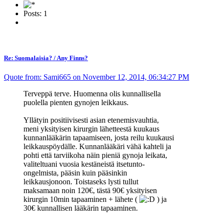
Posts: 1
Re: Suomalaisia? / Any Finns?
Quote from: Sami665 on November 12, 2014, 06:34:27 PM
Terveppä terve. Huomenna olis kunnallisella
puolella pienten gynojen leikkaus.
Yllätyin positiivisesti asian etenemisvauhtia,
meni yksityisen kirurgin lähetteestä kuukaus
kunnanlääkärin tapaamiseen, josta reilu kuukausi
leikkauspöydälle. Kunnanlääkäri vähä kahteli ja
pohti että tarviikoha näin pieniä gynoja leikata,
valiteltuani vuosia kestäneistä itsetunto-
ongelmista, pääsin kuin pääsinkin
leikkausjonoon. Toistaseks lysti tullut
maksamaan noin 120€, tästä 90€ yksityisen
kirurgin 10min tapaaminen + lähete (
) ja
30€ kunnallisen lääkärin tapaaminen.