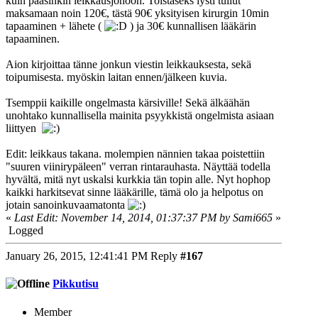
kuin pääsinkin leikkausjonoon. Toistaseks lysti tullut
maksamaan noin 120€, tästä 90€ yksityisen kirurgin 10min
tapaaminen + lähete (
) ja 30€ kunnallisen lääkärin
tapaaminen.
Aion kirjoittaa tänne jonkun viestin leikkauksesta, sekä
toipumisesta. myöskin laitan ennen/jälkeen kuvia.
Tsemppii kaikille ongelmasta kärsiville! Sekä älkäähän
unohtako kunnallisella mainita psyykkistä ongelmista asiaan
liittyen
Edit: leikkaus takana. molempien nännien takaa poistettiin
"suuren viinirypäleen" verran rintarauhasta. Näyttää todella
hyvältä, mitä nyt uskalsi kurkkia tän topin alle. Nyt hophop
kaikki harkitsevat sinne lääkärille, tämä olo ja helpotus on
jotain sanoinkuvaamatonta
«
Last Edit: November 14, 2014, 01:37:37 PM by Sami665
»
Logged
January 26, 2015, 12:41:41 PM
Reply
#167
Pikkutisu
Member