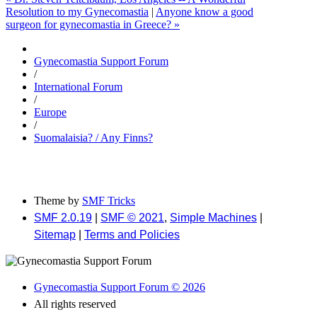
Resolution to my Gynecomastia
|
Anyone know a good
surgeon for gynecomastia in Greece? »
Gynecomastia Support Forum
/
International Forum
/
Europe
/
Suomalaisia? / Any Finns?
Theme by
SMF Tricks
SMF 2.0.19
|
SMF © 2021
,
Simple Machines
|
Sitemap
|
Terms and Policies
Gynecomastia Support Forum © 2026
All rights reserved