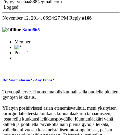
löytyy: yeehaa888@gmail.com.
Logged
November 12, 2014, 06:34:27 PM
Reply
#166
Sami665
Member
Posts: 1
Re: Suomalaisia? / Any Finns?
Terveppä terve. Huomenna olis kunnallisella puolella pienten
gynojen leikkaus.
Yllätyin positiivisesti asian etenemisvauhtia, meni yksityisen
kirurgin lähetteestä kuukaus kunnanlääkärin tapaamiseen,
josta reilu kuukausi leikkauspöydälle. Kunnanlääkäri vähä
kahteli ja pohti että tarviikoha näin pieniä gynoja leikata,
valiteltuani vuosia kestäneistä itsetunto-ongelmista, pääsin